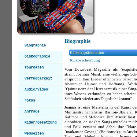
Biographie
Biographie
Künstlerpräsentation
Diskographie
Kurzbeschreibung
Tourdaten
Vom Downbeat Magazine als "exquisite 
strahlt Joannas Musik eine vielfarbige Sc
Verfügbarkeit
anspricht. Ihre Lieder offenbaren persönl
Abenteuer, Heimat und Hoffnung. Worl
"Quintessenz der Herzensmusik einer Sänger
Audio/Video
ihres Wesens verbunden zu haben scheint 
Schönheit wieder ans Tageslicht kommt".
Fotos
Joanna ist eine Meisterin in der Kunst de
Anfrage
Multiinstrumentalistin Bariton-Ukulele, K
Kalimba und Melodica. Ihre Musik lässt 
einordnen, da sie ihre Songs mühelos mit 
Rider/Besetzung
und Folk versieht und dabei ihre "klare
"markanten Gesang" (Hothouse) zum Ausdruc
Webseiten
Text und Melodie hinaus - Joanna ar