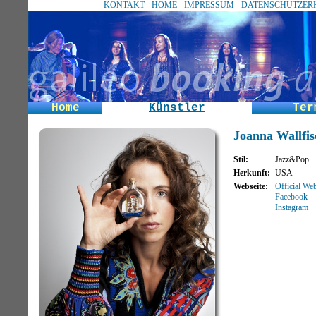
KONTAKT
-
HOME
-
IMPRESSUM
-
DATENSCHUTZER
Home
Künstler
Ter
Joanna Wallfis
Stil
:
Jazz&Pop
Herkunft
:
USA
Webseite
:
Official Web
Facebook
Instagram