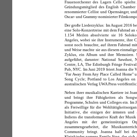
Frauenorchester des Lagers Cello spielte
Gründungsmitglied des English Chamber O
renommierter Cellist und Opernsänger, und 
Oscar- und Grammy-nominierter Filmkompo
Der große Liederzyklus: Im August 2016 be
eine Solo-Konzertreise mit dem Fahrrad an
1.154 Meilen absolvierte sie 16 Solok
Angeles, wobei sie ihre Instrumente, ihre 
sonst noch brauchte, auf ihrem Fahrrad mi
und Weise machte sie aus diesem einmalige
Zyklus, ein Album und ihre Memoiren. S
aufgeführt, darunter: National Sawdust,
Centre, LA, The Edinburgh Fringe Festival
Pub, NYC. Im Juni 2019 feiert Joanna die V
"Far Away From Any Place Called Home" un
Song Cycle; Portland to Los Angeles o
australischen Verlag UWA Press veröffentlic
Neben ihrer musikalischen Karriere ist Joa
und bringt ihre Fähigkeiten als Songw
Programme, Schulen und Colleges ein. Im J
als Freiwillige für die Wohltätigkeitsorga
Initiative, die einigen der ärmsten und
Indiens die transformative Kraft der Musik
Angeles mit der gemeinnützigen Org
zusammengearbeitet, die Musikunterr
Community bringt. Joanna half bei de
Kleinkinder namens Family Sing, das sich a