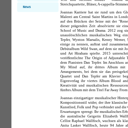
Streichquartette, Bläser, A-cappella-Stimme
News
Joannas Karriere hat sie rund um den Glo
Malerei am Central Saint Martins in London
auf den Brücken der Seine mit der "Ren
dieser prägenden Zeit absolvierte sie ei
School of Music and Drama. 2012 zog sie
unauslöschlichen musikalischen Weg ei
Tepfer, Wynton Marsalis, Kenny Werner
einige zu nennen, auftrat und zusammenarb
Debütalbum Wild Swan, auf dem sie mit J
und Art Hirahara spielte. 2015 untersch
veröffentlichte The Origin of Adjustable 
dem Pianisten Dan Tepfer. Im Anschluss a
My Mind auf, ihr drittes Album mit s
Arrangements, bei dem sie das preisgekr
Quartet und Dan Tepfer am Klavier begle
Eigenverlag ihr viertes Album Blood an
Kreativität und musikalischen Ressourcen 
fünftes Album mit dem Titel Far Away From
Joannas einzigartiger musikalischer Hinter
Kompositionsstil wider, der ihre klassisch
Kunstlied, Folk und Pop verbindet und die 
Erwartungen sprengt. Ihr musikalisches Erbe
die australische Geigerin Elizabeth Wal
Cellist Raphael Wallfisch, wuchsen als kla
Anita Lasker Wallfisch, heute 94 Jahre al