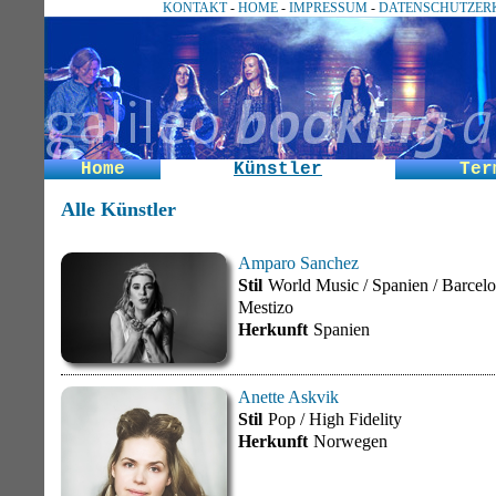
KONTAKT
-
HOME
-
IMPRESSUM
-
DATENSCHUTZER
Home
Künstler
Ter
Alle Künstler
Amparo Sanchez
Stil
World Music / Spanien / Barcel
Mestizo
Herkunft
Spanien
Anette Askvik
Stil
Pop / High Fidelity
Herkunft
Norwegen