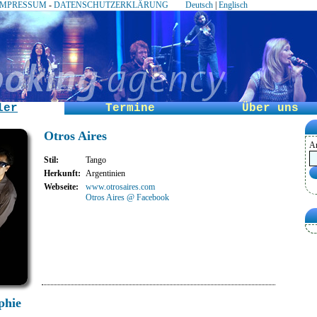
IMPRESSUM
-
DATENSCHUTZERKLÄRUNG
Deutsch
|
Englisch
ler
Termine
Über uns
Otros Aires
An
Stil
:
Tango
Herkunft
:
Argentinien
Webseite
:
www.otrosaires.com
Otros Aires @ Facebook
phie