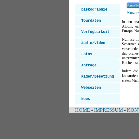
Künstle
Diskographie
Kurzbes
Tourdaten
In den ers
Album, ei
Europa, No
Verfügbarkeit
Nun ist ihr
Audio/Video
Scharnier
verschiede
des orche
Fotos
unterminie
Kochen ist,
Anfrage
Indem die 
konstruiert
Rider/Besetzung
ersten Mal 
Webseiten
News
HOME
-
IMPRESSUM
-
KON