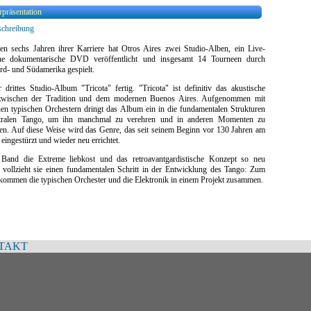
rpräsentation
chreibung
ten sechs Jahren ihrer Karriere hat Otros Aires zwei Studio-Alben, ein Live-
ne dokumentarische DVD veröffentlicht und insgesamt 14 Tourneen durch
rd- und Südamerika gespielt.
 drittes Studio-Album "Tricota" fertig. "Tricota" ist definitiv das akustische
 zwischen der Tradition und dem modernen Buenos Aires. Aufgenommen mit
nen typischen Orchestern dringt das Album ein in die fundamentalen Strukturen
stralen Tango, um ihn manchmal zu verehren und in anderen Momenten zu
ren. Auf diese Weise wird das Genre, das seit seinem Beginn vor 130 Jahren am
 eingestürzt und wieder neu errichtet.
Band die Extreme liebkost und das retroavantgardistische Konzept so neu
, vollzieht sie einen fundamentalen Schritt in der Entwicklung des Tango: Zum
kommen die typischen Orchester und die Elektronik in einem Projekt zusammen.
TAKT