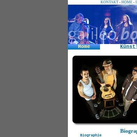
KONTAKT
-
HOME
-
Home
Künst
Biogra
Biographie