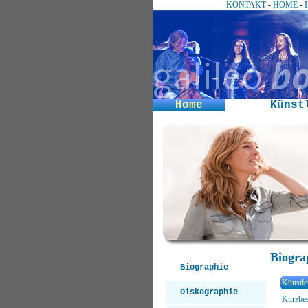
KONTAKT
-
HOME
-
Home
Künst
Biogra
Biographie
Künstle
Diskographie
Kurzbes