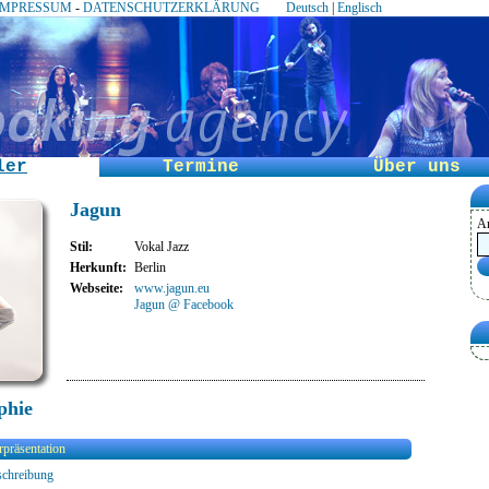
IMPRESSUM
-
DATENSCHUTZERKLÄRUNG
Deutsch
|
Englisch
ler
Termine
Über uns
Jagun
An
Stil
:
Vokal Jazz
Herkunft
:
Berlin
Webseite
:
www.jagun.eu
Jagun @ Facebook
phie
rpräsentation
chreibung