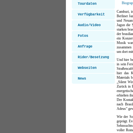
Biograp
Tourdaten
Camburi, i
Verfügbarkeit
Berliner Ja
und Neuan
Jagun die 
Audio/Video
starken bra
der brasili
Fotos
ein Konzer
Musik war 
Anfrage
zusammen m
um dort mit
Rider/Besetzung
Und hier b
in sein Fer
Webseiten
Straßencafé
hier das 
Materials b
News
„Silent Wi
Zurück in 
energetisc
erhielten i
Der Kontak
nach Brasi
Adeus“ ge
Wie der So
geprägt. Ev
Sehnsuchts
voller Rom