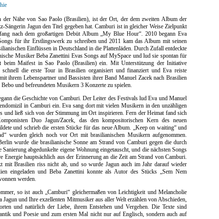
hie
n der Nähe von Sao Paolo (Brasilien), ist der Ort, der dem zweiten Album der
zz-Sängerin Jagun den Titel gegeben hat. Camburi ist in gleicher Weise Zielpunkt
fang nach dem großartigen Debüt Album „My Blue Hour“. 2010 begann Eva
Songs für ihr Erstlingswerk zu schreiben und 2011 kam das Album mit seinen
silianischen Einflüssen in Deutschland in die Plattenläden. Durch Zufall entdeckte
anische Musiker Beba Zanettini Evas Songs auf MySpace und lud sie spontan für
t beim Maifest in Sao Paolo (Brasilien) ein. Mit Unterstützung der Initiative
schnell die erste Tour in Brasilien organisiert und finanziert und Eva reiste
it ihrem Lebenspartner und Bassisten ihrer Band Manuel Zacek nach Brasilien
 Bebo und befreundeten Musikern 3 Konzerte zu spielen.
egann die Geschichte von Camburi. Der Leiter des Festivals lud Eva und Manuel
iendomizil in Camburi ein. Eva sang dort mit vielen Musikern in den unzähligen
s und ließ sich von der Stimmung im Ort inspirieren. Fern der Heimat fand sich
Komponisten Duo Jagun/Zacek, das den kompositorischen Kern des neuen
ildete und schrieb die ersten Stücke für das neue Album. „Keep on waiting“ und
nd“ wurden gleich noch vor Ort mit brasilianischen Musikern aufgenommen.
Berlin wurde die brasilianische Sonne am Strand von Camburi gegen die durch
he Sanierung abgedunkelte eigene Wohnung eingetauscht, und die nächsten Songs
hre Energie hauptsächlich aus der Erinnerung an die Zeit am Strand von Camburi.
t mit Brasilien riss nicht ab, und so wurde Jagun auch im Jahr darauf wieder
lien eingeladen und Beba Zanettini konnte als Autor des Stücks „Sem Nem
wonnen werden.
mmer, so ist auch „Camburi“ gleichermaßen von Leichtigkeit und Melancholie
a Jagun und Ihre exzellenten Mitmusiker aus aller Welt erzählen von Abschieden,
orten und natürlich der Liebe, ihrem Entstehen und Vergehen. Die Texte sind
antik und Poesie und zum ersten Mal nicht nur auf Englisch, sondern auch auf